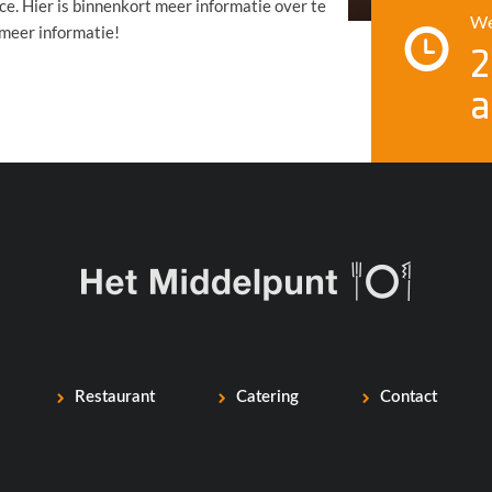
e. Hier is binnenkort meer informatie over te
We
meer informatie!
2
a
Restaurant
Catering
Contact